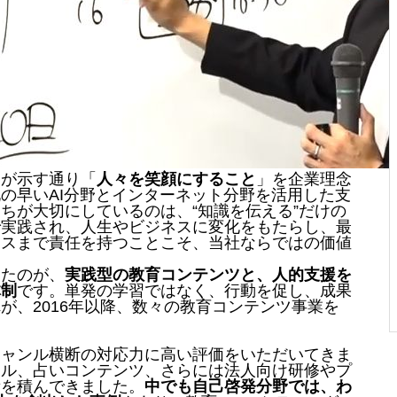
名が示す通り「
人々を笑顔にすること
」を企業理念
の早いAI分野とインターネット分野を活用した支
ちが大切にしているのは、“知識を伝える”だけの
で実践され、人生やビジネスに変化をもたらし、最
セスまで責任を持つことこそ、当社ならではの価値
きたのが、
実践型の教育コンテンツと、人的支援を
体制
です。単発の学習ではなく、行動を促し、成果
が、2016年以降、数々の教育コンテンツ事業を
。
ジャンル横断の対応力に高い評価をいただいてきま
アル、占いコンテンツ、さらには法人向け研修やプ
績を積んできました。
中でも自己啓発分野では、わ