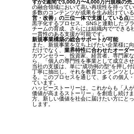
ずか2週間で3,000万〜4,000万円規模
の融合領域において高い再現性を持って
多数のコンテンツが成果を生み続けてい
営・改善」の三位一体で支援している点
黒字化するプロセス、SNSと連動したブ
チームの育成、さらには組織内で“できる
一貫性のある支援が可能です。
新規事業構築の総合サポートが可能
また、新規事業を立ち上げたい企業様に
だけでなく、
業界特性に合わせたオーダ
カウンセラー、投資家、経営者、専門家
ら、「個人の専門性を事業として成立さ
当社の支援は、単に“成功例の型”を押し
丁寧に抽出し、それを教育コンテンツと
る。このプロセスを通じて、多くの個人
ています。
ハッピーストーリーは、これからも「人
価値が高まるストーリー」を創造し続け
方、新しい価値を社会に届けたい方にと
します。