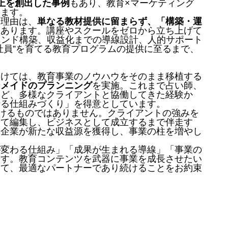
の売上を創出した事例
もあり、教育×マーケティング
います。
る理由は、
単なる教材提供に留まらず、「構築・運
にあります。講座やスクールをゼロから立ち上げて
ランド構築、収益化までの導線設計、人的サポート
社員”を育てる教育プログラムの提供に至るまで、
向けては、教育事業のノウハウをそのまま移植する
ーメイドのプランニング
を実施。これまで占い師、
など、多様なクライアントと協働してきた経験か
せる仕組みづくり」を得意としています。
付けるものではありません。クライアントの強みを
して編集し、ビジネスとして成立するまで伴走す
・企業が新たな収益源を獲得し、事業の柱を増やし
が変わる仕組み」「成果が生まれる導線」「事業の
ます。教育コンテンツを武器に事業を成長させたい
って、最適なパートナーであり続けることをお約束