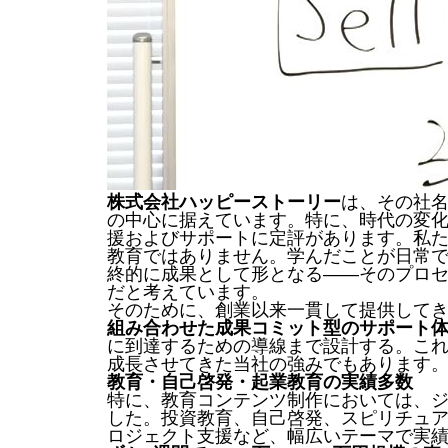
株式会社ハッピーストーリー
は、その社
の中心に据えています。特に、時代の変化
援およびサポートに定評があります。私た
教育ではありません。学んだことが日常
終的に成果として形となる――そのプロ
だと考えています。
そのために、創業以来一貫して提供して
組み合わせた成果コミット型のサポート
に到達するための導線まで設計する。これ
成長させてきた当社の強みでもあります
教育・自己啓発・起業教育の実績多数
特に、教育コンテンツ制作においては、
した。投資教育、自己啓発、スピリチュ
ロジェクト支援など、幅広いテーマで実